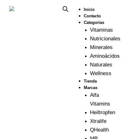
Ir
al
Inicio
contenido
Contacto
Categorias
Vitaminas
Nutricionales
Minerales
Aminoácidos
Naturales
Wellness
Tienda
Marcas
Alfa
Vitamins
Heiltropfen
Xtralife
QHealth
MB