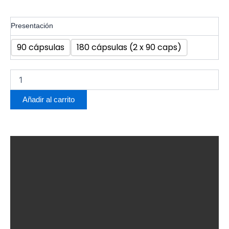
Resveratrol
Presentación
1700mg
+
Limpiar
90 cápsulas
180 cápsulas (2 x 90 caps)
Vita
C
+
Vita
E
Añadir al carrito
cantidad