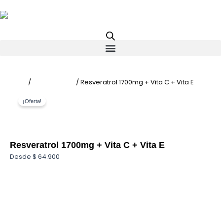
Ir
al
contenido
Inicio
/
Nutricionales
/ Resveratrol 1700mg + Vita C + Vita E
¡Oferta!
Resveratrol 1700mg + Vita C + Vita E
Desde
$
64.900