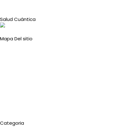
Salud Cuántica
Mapa Del sitio
Inicio
Quiénes Somos
Mi Cuenta
Terminos y condiciones
Politica de Cambios, Devoluciones
Categoria
Inicio