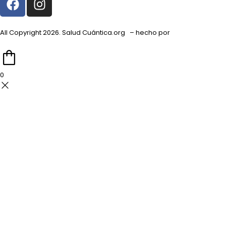
a
n
c
s
e
t
All Copyright 2026. Salud Cuántica.org – hecho por
Kreed.com.co
b
a
o
g
o
r
0
k
a
m