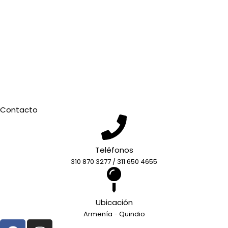
Contacto
Categorias
Tienda
Marcas
Contacto
Teléfonos
310 870 3277 / 311 650 4655
Ubicación
Armenía - Quindio
F
I