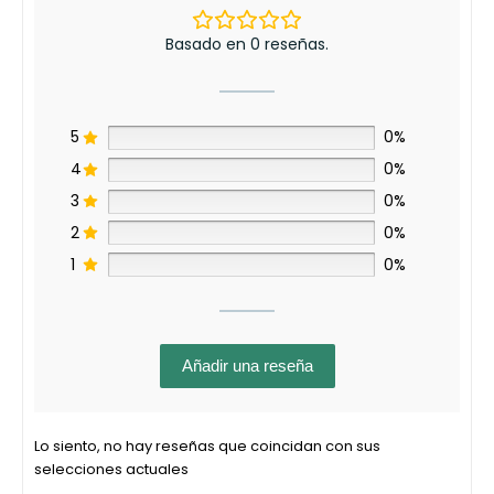
producto
producto
Basado en 0 reseñas.
5
0%
4
0%
3
0%
2
0%
1
0%
Añadir una reseña
Lo siento, no hay reseñas que coincidan con sus
selecciones actuales