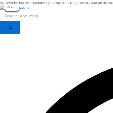
Búsqueda
Búsqueda
Ormus
Ir
Aprovecha las promociones y compra los mejores productos de las
de
de
Puro
al
¡Oferta!
¡Oferta!
¡Oferta!
¡Oferta!
¡Oferta!
¡Oferta!
¡Oferta!
productos
productos
100ml
contenido
Heiltropfen
cantidad