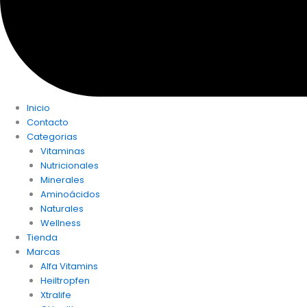
Inicio
Contacto
Categorias
Vitaminas
Nutricionales
Minerales
Aminoácidos
Naturales
Wellness
Tienda
Marcas
Alfa Vitamins
Heiltropfen
Xtralife