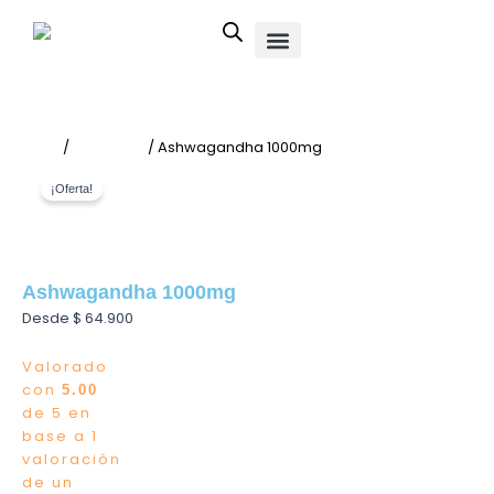
Ir
al
contenido
Inicio
/
Vitaminas
/ Ashwagandha 1000mg
¡Oferta!
Ashwagandha 1000mg
Desde
$
64.900
Valorado
con
5.00
de 5 en
base a
1
valoración
de un