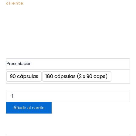
cliente
(
1
valoración de cliente)
Ashwagandha
Presentación
1000mg
cantidad
Limpiar
90 cápsulas
180 cápsulas (2 x 90 caps)
Añadir al carrito